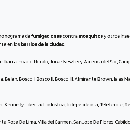
 cronograma de
fumigaciones
contra
mosquitos
y otros ins
nte en los
barrios de la ciudad
.
ipe Ibarra, Huaico Hondo, Jorge Newbery, América del Sur, Cam
a, Belen, Bosco I, Bosco II, Bosco III, Almirante Brown, Islas M
on Kennedy, Libertad, Industria, Independencia, Telefónico, Rec
ta Rosa De Lima, Villa del Carmen, San Jose De Flores, Cabildo