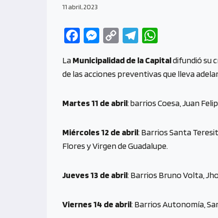
11 abril, 2023
Fa
M
C
Te
W
ce
es
o
le
h
La
Municipalidad de la Capital
difundió su
b
se
py
gr
at
de las acciones preventivas que lleva adela
o
n
Li
a
s
o
g
n
m
A
Martes 11 de abril
: barrios Coesa, Juan Fel
k
er
k
p
p
Miércoles 12 de abril
: Barrios Santa Teresit
Flores y Virgen de Guadalupe.
Jueves 13 de abril
: Barrios Bruno Volta, Jh
Viernes 14 de abril
: Barrios Autonomía, San