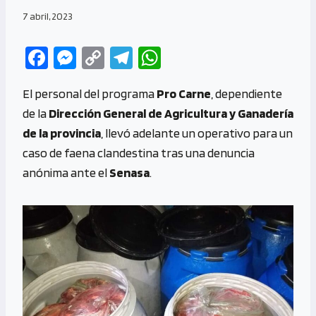
7 abril, 2023
Fa
M
C
Te
W
ce
es
o
le
h
El personal del programa
Pro Carne
, dependiente
b
se
py
gr
at
de la
Dirección General de Agricultura y Ganadería
o
n
Li
a
s
de la provincia
, llevó adelante un operativo para un
o
g
n
m
A
caso de faena clandestina tras una denuncia
k
er
k
p
anónima ante el
Senasa
.
p