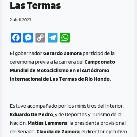
Las Termas
2 abril, 2023
Fa
M
C
Te
W
ce
es
o
le
h
El gobernador
Gerardo Zamora
participó de la
b
se
py
gr
at
ceremonia previa a la carrera del
Campeonato
o
n
Li
a
s
Mundial de Motociclismo en el Autódromo
o
g
n
m
A
Internacional de Las Termas de Río Hondo.
k
er
k
p
p
Estuvo acompañado por los ministros del Interior,
Eduardo De Pedro
, y de Deportes y Turismo de la
Nación,
Matías Lammens
; la presidenta provisional
del Senado,
Claudia de Zamora
; el director ejecutivo