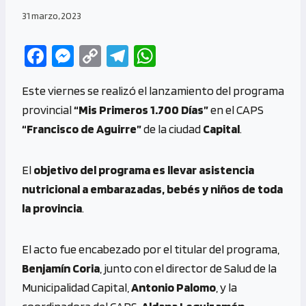
31 marzo, 2023
Fa
M
C
Te
W
ce
es
o
le
h
Este viernes se realizó el lanzamiento del programa
b
se
py
gr
at
provincial
“Mis Primeros 1.700 Días”
en el CAPS
o
n
Li
a
s
“Francisco de Aguirre”
de la ciudad
Capital
.
o
g
n
m
A
k
er
k
p
El
objetivo del programa es llevar asistencia
p
nutricional a embarazadas, bebés y niños de toda
la provincia
.
El acto fue encabezado por el titular del programa,
Benjamín Coria
, junto con el director de Salud de la
Municipalidad Capital,
Antonio Palomo
, y la