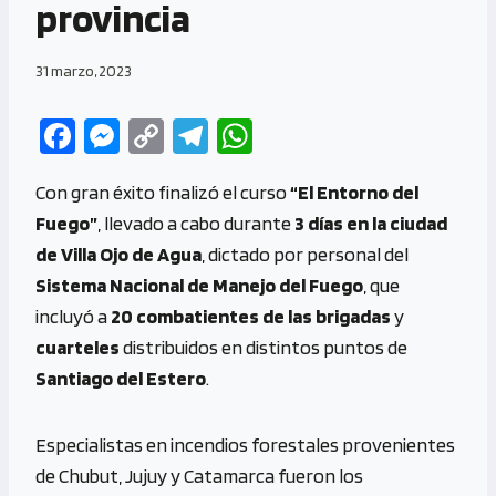
provincia
31 marzo, 2023
Fa
M
C
Te
W
ce
es
o
le
h
Con gran éxito finalizó el curso
“El Entorno del
b
se
py
gr
at
Fuego”
, llevado a cabo durante
3 días en la ciudad
o
n
Li
a
s
de Villa Ojo de Agua
, dictado por personal del
o
g
n
m
A
Sistema Nacional de Manejo del Fuego
, que
k
er
k
p
incluyó a
20 combatientes de las brigadas
y
p
cuarteles
distribuidos en distintos puntos de
Santiago del Estero
.
Especialistas en incendios forestales provenientes
de Chubut, Jujuy y Catamarca fueron los