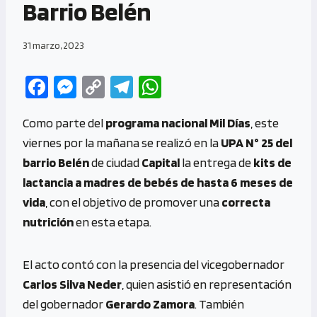
Barrio Belén
31 marzo, 2023
Fa
M
C
Te
W
ce
es
o
le
h
Como parte del
programa nacional Mil Días
, este
b
se
py
gr
at
viernes por la mañana se realizó en la
UPA N° 25 del
o
n
Li
a
s
barrio Belén
de ciudad
Capital
la entrega de
kits de
o
g
n
m
A
lactancia a madres de bebés de hasta 6 meses de
k
er
k
p
vida
, con el objetivo de promover una
correcta
p
nutrición
en esta etapa.
El acto contó con la presencia del vicegobernador
Carlos Silva Neder
, quien asistió en representación
del gobernador
Gerardo Zamora
. También