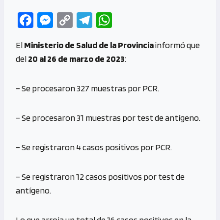
Fa
M
C
Te
W
ce
es
o
le
h
El
Ministerio de Salud de la Provincia
informó que
b
se
py
gr
at
del
20 al 26 de marzo de 2023
:
o
n
Li
a
s
o
g
n
m
A
– Se procesaron 327 muestras por PCR.
k
er
k
p
p
– Se procesaron 31 muestras por test de antígeno.
– Se registraron 4 casos positivos por PCR.
– Se registraron 12 casos positivos por test de
antígeno.
Lo que arroja un total de 16 casos positivos en la