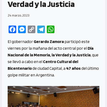
Verdad y la Justicia
24 marzo, 2023
Fa
M
C
Te
W
ce
es
o
le
h
El gobernador
Gerardo Zamora
participó este
b
se
py
gr
at
viernes por la mañana del acto central por el
Día
o
n
Li
a
s
Nacional de la Memoria, la Verdad y la Justicia
, que
o
g
n
m
A
se llevó a cabo en el
Centro Cultural del
k
er
k
p
Bicentenario
de ciudad Capital, a
47 años
del último
p
golpe militar en Argentina.