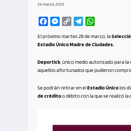
24 marzo, 2023
Fa
M
C
Te
W
ce
es
o
le
h
El próximo martes 28 de marzo, la
Selecció
b
se
py
gr
at
Estadio Único Madre de Ciudades.
o
n
Li
a
s
o
g
n
m
A
Deportick
, único medio autorizado para la
k
er
k
p
aquellos afortunados que pudieron comprar
p
Se podrán retirar en el
Estadio Único
los d
de crédito
o débito con la que se realizó la