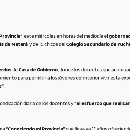
Provincia”
, este miércoles en horas del mediodía el
gobernad
ús de Matará
, y de 15 chicos del
Colegio Secundario de Yuch
erdos
de
Casa de Gobierno
, donde los docentes que acompañ
iento para permitir a los jóvenes del interior vivir esta e
e”
.
 dedicación diaria de los docentes y
“el esfuerzo que realiza
ama
“Conociendo mi Provincia”
que lleva ya 11 años ofreciend