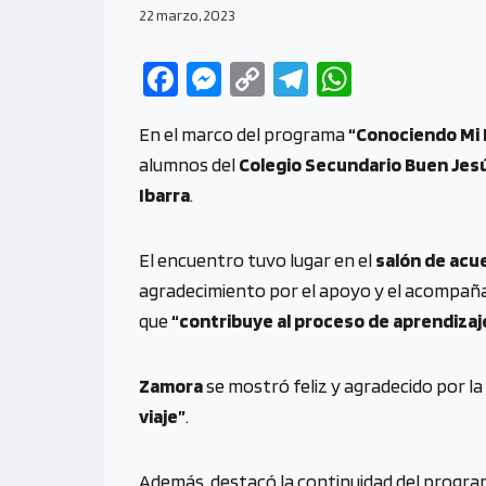
22 marzo, 2023
Fa
M
C
Te
W
ce
es
o
le
h
En el marco del programa
“Conociendo Mi 
b
se
py
gr
at
alumnos del
Colegio Secundario Buen Jes
o
n
Li
a
s
Ibarra
.
o
g
n
m
A
k
er
k
p
El encuentro tuvo lugar en el
salón de acu
p
agradecimiento por el apoyo y el acompañam
que
“contribuye al proceso de aprendizaj
Zamora
se mostró feliz y agradecido por la
viaje”
.
Además, destacó la continuidad del progr