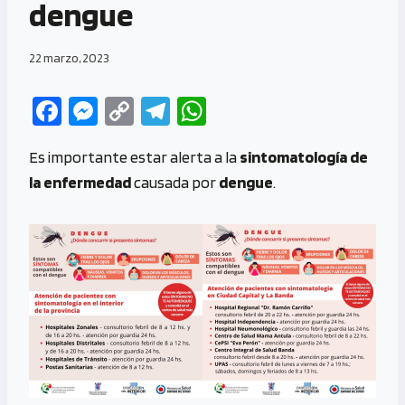
dengue
22 marzo, 2023
Fa
M
C
Te
W
ce
es
o
le
h
Es importante estar alerta a la
sintomatología de
b
se
py
gr
at
la enfermedad
causada por
dengue
.
o
n
Li
a
s
o
g
n
m
A
k
er
k
p
p