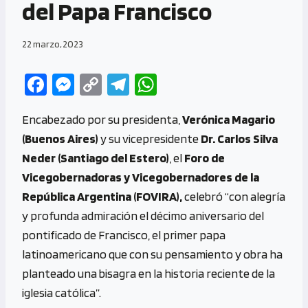
del Papa Francisco
22 marzo, 2023
Fa
M
C
Te
W
ce
es
o
le
h
Encabezado por su presidenta,
Verónica Magario
b
se
py
gr
at
(Buenos Aires)
y su vicepresidente
Dr. Carlos Silva
o
n
Li
a
s
Neder (Santiago del Estero)
, el
Foro de
o
g
n
m
A
Vicegobernadoras y Vicegobernadores de la
k
er
k
p
República Argentina (FOVIRA),
celebró “con alegría
p
y profunda admiración el décimo aniversario del
pontificado de Francisco, el primer papa
latinoamericano que con su pensamiento y obra ha
planteado una bisagra en la historia reciente de la
iglesia católica”.