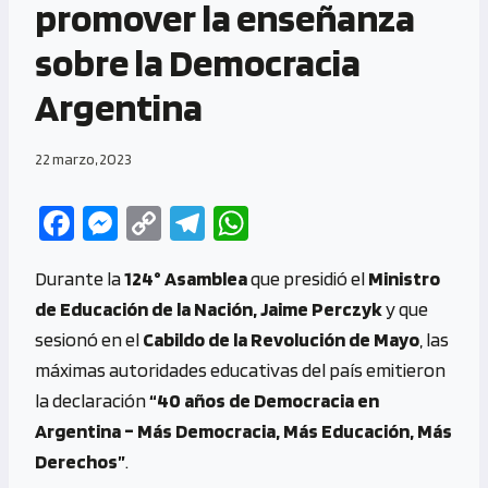
promover la enseñanza
sobre la Democracia
Argentina
22 marzo, 2023
Fa
M
C
Te
W
ce
es
o
le
h
Durante la
124° Asamblea
que presidió el
Ministro
b
se
py
gr
at
de Educación de la Nación, Jaime Perczyk
y que
o
n
Li
a
s
sesionó en el
Cabildo de la Revolución de Mayo
, las
o
g
n
m
A
máximas autoridades educativas del país emitieron
k
er
k
p
la declaración
“40 años de Democracia en
p
Argentina – Más Democracia, Más Educación, Más
Derechos”
.