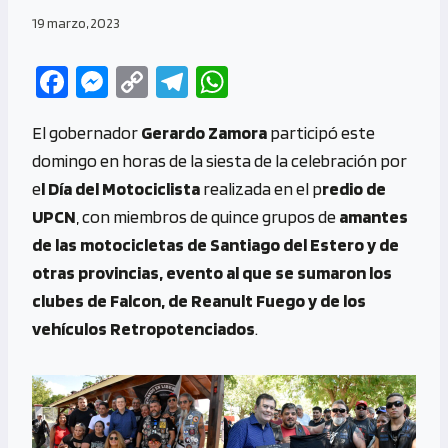
19 marzo, 2023
Fa
M
C
Te
W
ce
es
o
le
h
El gobernador
Gerardo Zamora
participó este
b
se
py
gr
at
domingo en horas de la siesta de la celebración por
o
n
Li
a
s
e
l Día del Motociclista
realizada en el p
redio de
o
g
n
m
A
UPCN
, con miembros de quince grupos de
amantes
k
er
k
p
de las motocicletas de Santiago del Estero y de
p
otras provincias, evento al que se sumaron los
clubes de Falcon, de Reanult Fuego y de los
vehículos Retropotenciados
.