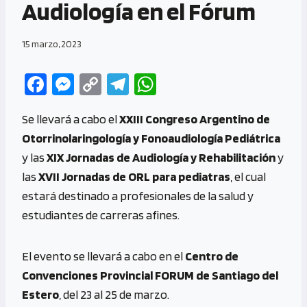
Audiología en el Fórum
15 marzo, 2023
Fa
M
C
Te
W
ce
es
o
le
h
Se llevará a cabo el
XXIII Congreso Argentino de
b
se
py
gr
at
Otorrinolaringología y Fonoaudiología Pediátrica
o
n
Li
a
s
y las
XIX Jornadas de Audiología y Rehabilitación
y
o
g
n
m
A
las
XVII Jornadas de ORL para pediatras
, el cual
k
er
k
p
estará destinado a profesionales de la salud y
p
estudiantes de carreras afines.
El evento se llevará a cabo en el
Centro de
Convenciones Provincial FORUM de Santiago del
Estero
, del 23 al 25 de marzo.