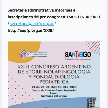
Secretaría administrativa,
informes e
inscripciones
del
pre congreso
:
+54 9 11 6148-1651
/
secretaria@aaofp.org.ar
/
http://aaofp.org.ar/XXIII/