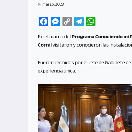
14 marzo, 2023
Fa
M
C
Te
W
ce
es
o
le
h
En el marco del
Programa Conociendo mi P
b
se
py
gr
at
Corral
visitaron y conocieron las instalaci
o
n
Li
a
s
o
g
n
m
A
Fueron recibidos por el Jefe de Gabinete de
k
er
k
p
experiencia única.
p