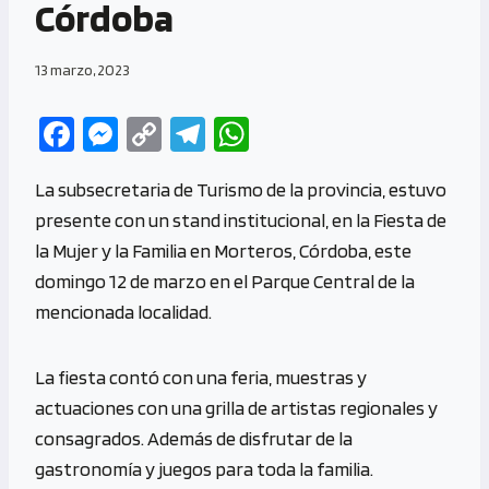
Córdoba
13 marzo, 2023
Fa
M
C
Te
W
ce
es
o
le
h
La subsecretaria de Turismo de la provincia, estuvo
b
se
py
gr
at
presente con un stand institucional, en la Fiesta de
o
n
Li
a
s
la Mujer y la Familia en Morteros, Córdoba, este
o
g
n
m
A
domingo 12 de marzo en el Parque Central de la
k
er
k
p
mencionada localidad.
p
La fiesta contó con una feria, muestras y
actuaciones con una grilla de artistas regionales y
consagrados. Además de disfrutar de la
gastronomía y juegos para toda la familia.