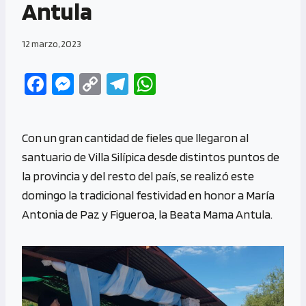
Antula
12 marzo, 2023
Fa
M
C
Te
W
ce
es
o
le
h
b
se
py
gr
at
Con un gran cantidad de fieles que llegaron al
o
n
Li
a
s
santuario de Villa Silípica desde distintos puntos de
o
g
n
m
A
la provincia y del resto del país, se realizó este
k
er
k
p
domingo la tradicional festividad en honor a María
p
Antonia de Paz y Figueroa, la Beata Mama Antula.