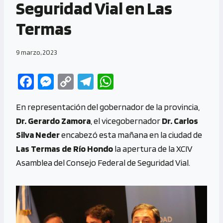
Seguridad Vial en Las
Termas
9 marzo, 2023
Fa
M
C
Te
W
ce
es
o
le
h
En representación del gobernador de la provincia,
b
se
py
gr
at
Dr. Gerardo Zamora
, el vicegobernador
Dr. Carlos
o
n
Li
a
s
Silva Neder
encabezó esta mañana en la ciudad de
o
g
n
m
A
Las Termas de Río Hondo
la apertura de la XCIV
k
er
k
p
Asamblea del Consejo Federal de Seguridad Vial.
p