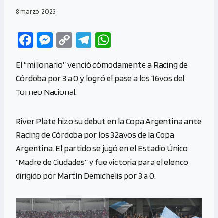
8 marzo, 2023
Fa
M
C
Te
W
ce
es
o
le
h
El “millonario” venció cómodamente a Racing de
b
se
py
gr
at
Córdoba por 3 a 0 y logró el pase a los 16vos del
o
n
Li
a
s
Torneo Nacional.
o
g
n
m
A
k
er
k
p
River Plate hizo su debut en la Copa Argentina ante
p
Racing de Córdoba por los 32avos de la Copa
Argentina. El partido se jugó en el Estadio Único
“Madre de Ciudades” y fue victoria para el elenco
dirigido por Martín Demichelis por 3 a 0.