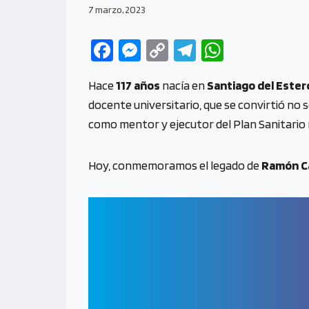
7 marzo, 2023
Fa
M
C
Te
W
ce
es
o
le
h
Hace
117 años
nacía en
Santiago del Ester
b
se
py
gr
at
docente universitario, que se convirtió no 
o
n
Li
a
s
como mentor y ejecutor del Plan Sanitario 
o
g
n
m
A
k
er
k
p
Hoy, conmemoramos el legado de
Ramón Ca
p