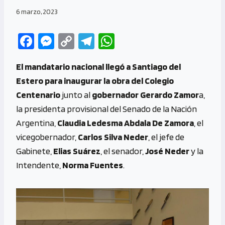
6 marzo, 2023
Fa
M
C
Te
W
ce
es
o
le
h
El mandatario nacional llegó a Santiago del
b
se
py
gr
at
Estero para inaugurar la obra del Colegio
o
n
Li
a
s
Centenario
junto al
gobernador Gerardo Zamor
a,
o
g
n
m
A
la presidenta provisional del Senado de la Nación
k
er
k
p
Argentina,
Claudia Ledesma Abdala De Zamora
, el
p
vicegobernador,
Carlos Silva Neder
, el jefe de
Gabinete,
Elias Suárez
, el senador,
José Neder
y la
Intendente,
Norma Fuentes
.