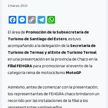
2 marzo, 2023
Fa
M
C
Te
W
ce
es
o
le
h
El área de
Promoción de la Subsecretaría de
b
se
py
gr
at
Turismo de Santiago del Estero
, estuvo
o
n
Li
a
s
acompañando a la delegación de la
Secretaría de
o
g
n
m
A
Turismo de Termas y al Ente de Turismo Termal
,
k
er
k
p
en una presentación en la provincia de Chaco en la
p
Filial FEHGRA
para promocionar el evento de la
categoría reina de motociclismo
MotoGP
.
Asimismo, antes de comenzar con la presentación,
los representantes de FEHGRA chaco brindaron un
recorrido por las instalaciones de la filial a los
representantes santiagueños.