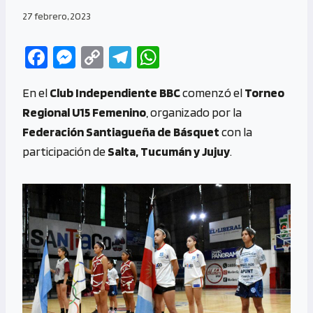
27 febrero, 2023
Fa
M
C
Te
W
ce
es
o
le
h
En el
Club Independiente BBC
comenzó el
Torneo
b
se
py
gr
at
Regional U15 Femenino
, organizado por la
o
n
Li
a
s
Federación Santiagueña de Básquet
con la
o
g
n
m
A
participación de
Salta, Tucumán y Jujuy
.
k
er
k
p
p