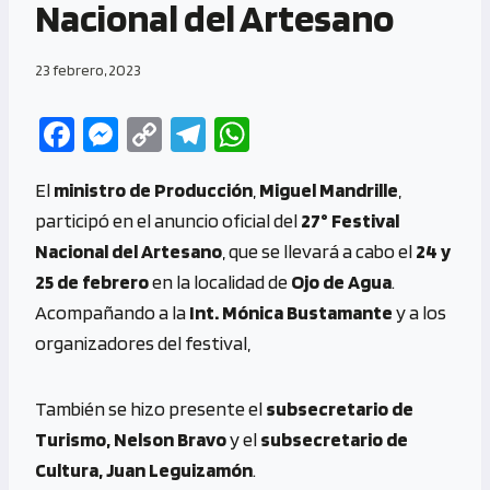
Nacional del Artesano
23 febrero, 2023
Fa
M
C
Te
W
ce
es
o
le
h
El
ministro de Producción
,
Miguel Mandrille
,
b
se
py
gr
at
participó en el anuncio oficial del
27° Festival
o
n
Li
a
s
Nacional del Artesano
, que se llevará a cabo el
24 y
o
g
n
m
A
25 de febrero
en la localidad de
Ojo de Agua
.
k
er
k
p
Acompañando a la
Int. Mónica Bustamante
y a los
p
organizadores del festival,
También se hizo presente el
subsecretario de
Turismo, Nelson Bravo
y el
subsecretario de
Cultura, Juan Leguizamón
.