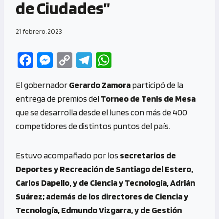
de Ciudades”
21 febrero, 2023
Fa
M
C
Te
W
ce
es
o
le
h
El gobernador
Gerardo Zamora
participó de la
b
se
py
gr
at
entrega de premios del
Torneo de Tenis de Mesa
o
n
Li
a
s
que se desarrolla desde el lunes con más de 400
o
g
n
m
A
competidores de distintos puntos del país.
k
er
k
p
p
Estuvo acompañado por los
secretarios de
Deportes y Recreación de Santiago del Estero,
Carlos Dapello, y de Ciencia y Tecnología, Adrián
Suárez; además de los directores de Ciencia y
Tecnología, Edmundo Vizgarra, y de Gestión