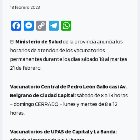
18 febrero, 2023
Fa
M
C
Te
W
ce
es
o
le
h
El
Ministerio de Salud
de la provincia anuncia los
b
se
py
gr
at
horarios de atención de los vacunatorios
o
n
Li
a
s
permanentes durante los días sábado 18 al martes
o
g
n
m
A
21 de febrero.
k
er
k
p
p
Vacunatorio Central de Pedro León Gallo casi Av.
Belgrano de Ciudad Capital:
sábado de 8 a 13 horas
– domingo CERRADO – lunes y martes de 8 a 12
horas.
Vacunatorios de UPAS de Capital y La Banda: