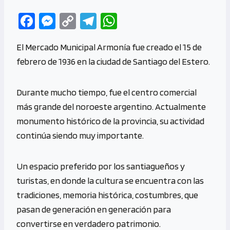
Fa
M
C
Te
W
ce
es
o
le
h
El Mercado Municipal Armonía fue creado el 15 de
b
se
py
gr
at
febrero de 1936 en la ciudad de Santiago del Estero.
o
n
Li
a
s
o
g
n
m
A
Durante mucho tiempo, fue el centro comercial
k
er
k
p
más grande del noroeste argentino. Actualmente
p
monumento histórico de la provincia, su actividad
continúa siendo muy importante.
Un espacio preferido por los santiagueños y
turistas, en donde la cultura se encuentra con las
tradiciones, memoria histórica, costumbres, que
pasan de generación en generación para
convertirse en verdadero patrimonio.