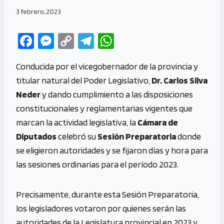
3 febrero, 2023
Fa
M
C
Te
W
ce
es
o
le
h
Conducida por el vicegobernador de la provincia y
b
se
py
gr
at
titular natural del Poder Legislativo,
Dr. Carlos Silva
o
n
Li
a
s
Neder
y dando cumplimiento a las disposiciones
o
g
n
m
A
constitucionales y reglamentarias vigentes que
k
er
k
p
marcan la actividad legislativa, la
Cámara de
p
Diputados
celebró su
Sesión Preparatoria
donde
se eligieron autoridades y se fijaron días y hora para
las sesiones ordinarias para el período 2023.
Precisamente, durante esta Sesión Preparatoria,
los legisladores votaron por quienes serán las
autoridades de la Legislatura provincial en 2023 y