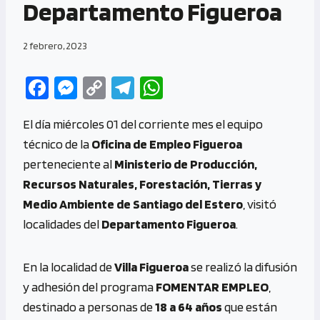
Departamento Figueroa
2 febrero, 2023
Fa
M
C
Te
W
ce
es
o
le
h
El día miércoles 01 del corriente mes el equipo
b
se
py
gr
at
técnico de la
Oficina de Empleo Figueroa
o
n
Li
a
s
perteneciente al
Ministerio de Producción,
o
g
n
m
A
Recursos Naturales, Forestación, Tierras y
k
er
k
p
Medio Ambiente de Santiago del Estero
, visitó
p
localidades del
Departamento Figueroa
.
En la localidad de
Villa Figueroa
se realizó la difusión
y adhesión del programa
FOMENTAR EMPLEO
,
destinado a personas de
18 a 64 años
que están