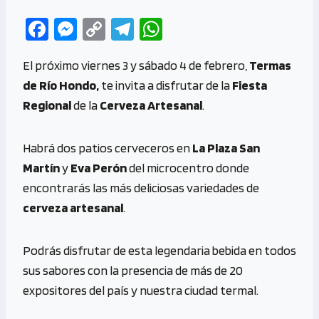
Fa
M
C
Te
W
ce
es
o
le
h
El próximo viernes 3 y sábado 4 de febrero,
Termas
b
se
py
gr
at
de Río Hondo,
te invita a disfrutar de la
Fiesta
o
n
Li
a
s
Regional
de la
Cerveza Artesanal
.
o
g
n
m
A
k
er
k
p
Habrá dos patios cerveceros en
La Plaza San
p
Martín
y
Eva Perón
del microcentro donde
encontrarás las más deliciosas variedades de
cerveza artesanal
.
Podrás disfrutar de esta legendaria bebida en todos
sus sabores con la presencia de más de 20
expositores del país y nuestra ciudad termal.