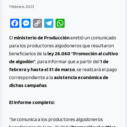
1 febrero, 2023
Fa
M
C
Te
W
ce
es
o
le
h
El
ministerio de Producción
emitió un comunicado
b
se
py
gr
at
para los productores algodoneros que resultaron
o
n
Li
a
s
beneficiarios de la
ley 26.060
“Promoción al cultivo
o
g
n
m
A
de algodón”
, para informar que a partir del
1 de
k
er
k
p
febrero y hasta el 31 de marzo
, se realizará el pago
p
correspondiente a la
asistencia económica de
dichas campañas
.
El informe completo:
“Se comunica a los productores algodoneros