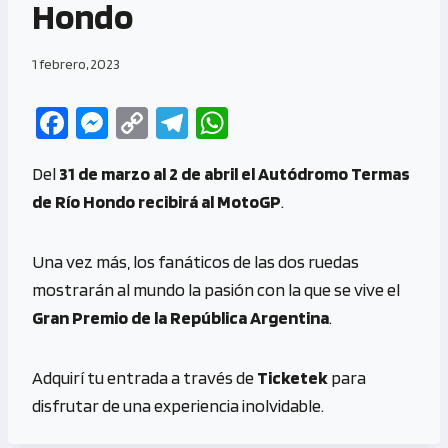
Hondo
1 febrero, 2023
Fa
M
C
Te
W
ce
es
o
le
h
Del
31 de marzo al 2 de abril el Autódromo Termas
b
se
py
gr
at
de Río Hondo recibirá al MotoGP
.
o
n
Li
a
s
o
g
n
m
A
Una vez más, los fanáticos de las dos ruedas
k
er
k
p
mostrarán al mundo la pasión con la que se vive el
p
Gran Premio de la República Argentina
.
Adquirí tu entrada a través de
Ticketek
para
disfrutar de una experiencia inolvidable.