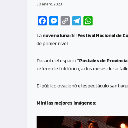
30 enero, 2023
Fa
M
C
Te
W
ce
es
o
le
h
La
novena luna
del
Festival Nacional de C
b
se
py
gr
at
de primer nivel.
o
n
Li
a
s
o
g
n
m
A
Durante el espacio
“Postales de Provincia
k
er
k
p
referente folclórico, a dos meses de su fall
p
El público ovacionó el espectáculo santiagu
Mirá las mejores imágenes: