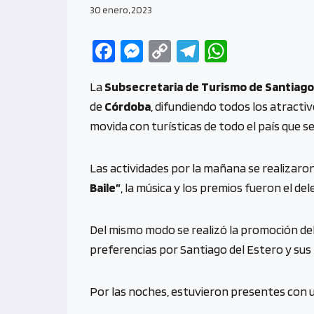
30 enero, 2023
Fa
M
C
Te
W
ce
es
o
le
h
La
Subsecretaria de Turismo de Santiago
b
se
py
gr
at
de
Córdoba
, difundiendo todos los atracti
o
n
Li
a
s
movida con turísticas de todo el país que s
o
g
n
m
A
k
er
k
p
Las actividades por la mañana se realizaron 
p
Baile”
, la música y los premios fueron el del
Del mismo modo se realizó la promoción del 
preferencias por Santiago del Estero y sus 
Por las noches, estuvieron presentes con u