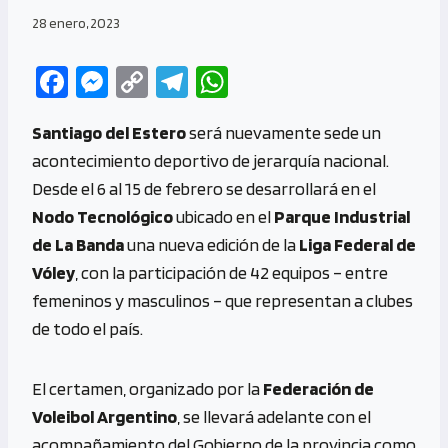
28 enero, 2023
Fa
M
C
Te
W
ce
es
o
le
h
Santiago del Estero
será nuevamente sede un
b
se
py
gr
at
acontecimiento deportivo de jerarquía nacional.
o
n
Li
a
s
Desde el 6 al 15 de febrero se desarrollará en el
o
g
n
m
A
Nodo Tecnológico
ubicado en el
Parque Industrial
k
er
k
p
de La Banda
una nueva edición de la
Liga Federal de
p
Vóley
, con la participación de 42 equipos – entre
femeninos y masculinos – que representan a clubes
de todo el país.
El certamen, organizado por la
Federación de
Voleibol Argentino
, se llevará adelante con el
acompañamiento del Gobierno de la provincia como