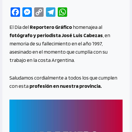
Fa
M
C
Te
W
ce
es
o
le
h
El Día del
Reportero Gráfico
homenajea al
b
se
py
gr
at
fotógrafo y periodista José Luis Cabezas
, en
o
n
Li
a
s
memoria de su fallecimiento en el año 1997,
o
g
n
m
A
asesinado en el momento que cumplía con su
k
er
k
p
trabajo en la costa Argentina.
p
Saludamos cordialmente a todos los que cumplen
con esta
profesión en nuestra provincia.