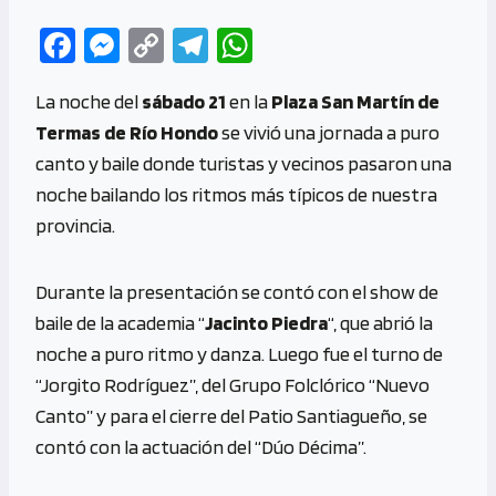
Fa
M
C
Te
W
ce
es
o
le
h
La noche del
sábado 21
en la
Plaza San Martín de
b
se
py
gr
at
Termas de Río Hondo
se vivió una jornada a puro
o
n
Li
a
s
canto y baile donde turistas y vecinos pasaron una
o
g
n
m
A
noche bailando los ritmos más típicos de nuestra
k
er
k
p
provincia.
p
Durante la presentación se contó con el show de
baile de la academia “
Jacinto Piedra
“, que abrió la
noche a puro ritmo y danza. Luego fue el turno de
“Jorgito Rodríguez”, del Grupo Folclórico “Nuevo
Canto” y para el cierre del Patio Santiagueño, se
contó con la actuación del “Dúo Décima”.