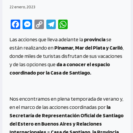
22 enero, 2023
Fa
M
C
Te
W
ce
es
o
le
h
Las acciones que lleva adelante la
provincia
se
b
se
py
gr
at
están realizando en
Pinamar, Mar del Plata y Cariló
,
o
n
Li
a
s
donde miles de turistas disfrutan de sus vacaciones
o
g
n
m
A
y de las opciones que
da a conocer el espacio
k
er
k
p
coordinado por la Casa de Santiago.
p
Nos encontramos en plena temporada de verano y,
en el marco de las acciones coordinadas por
la
Secretaría de Representación Oficial de Santiago
del Estero en Buenos Aires y Relaciones
Internacionales – Casa de Santiago, la Provincia