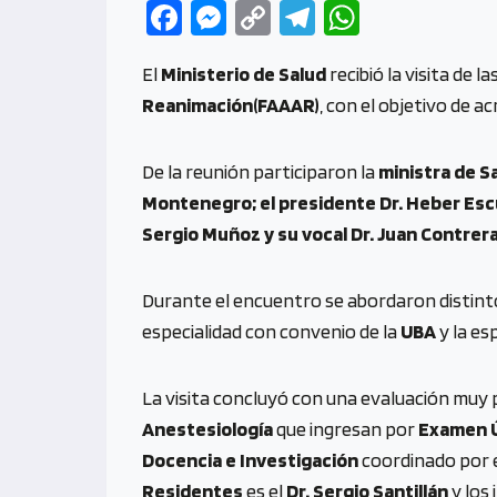
Fa
M
C
Te
W
ce
es
o
le
h
El
Ministerio de Salud
recibió la visita de l
b
se
py
gr
at
Reanimación(FAAAR)
, con el objetivo de ac
o
n
Li
a
s
o
g
n
m
A
De la reunión participaron la
ministra de Sa
k
er
k
p
Montenegro; el presidente Dr. Heber Escu
p
Sergio Muñoz y su vocal Dr. Juan Contrera
Durante el encuentro se abordaron distinto
especialidad con convenio de la
UBA
y la es
La visita concluyó con una evaluación muy p
Anestesiología
que ingresan por
Examen 
Docencia e Investigación
coordinado por 
Residentes
es el
Dr. Sergio Santillán
y los