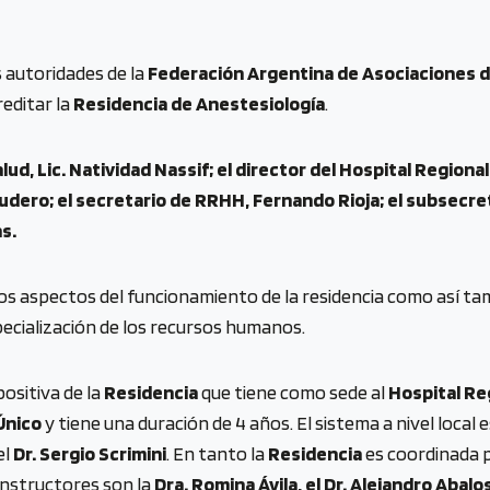
as autoridades de la
Federación Argentina de Asociaciones d
reditar la
Residencia de Anestesiología
.
lud, Lic. Natividad Nassif; el director del Hospital Regional
dero; el secretario de RRHH, Fernando Rioja; el subsecret
s.
s aspectos del funcionamiento de la residencia como así tamb
pecialización de los recursos humanos.
ositiva de la
Residencia
que tiene como sede al
Hospital Re
Único
y tiene una duración de 4 años. El sistema a nivel local 
el
Dr. Sergio Scrimini
. En tanto la
Residencia
es coordinada 
 instructores son la
Dra. Romina Ávila, el Dr. Alejandro Abalo