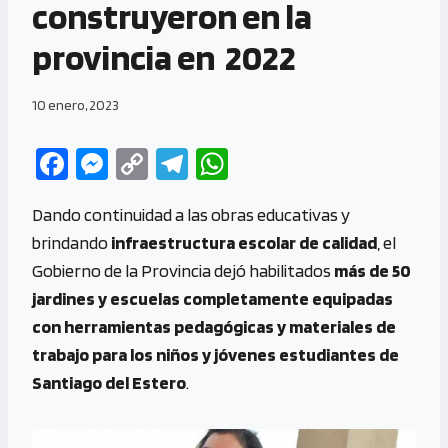
construyeron en la
provincia en 2022
10 enero, 2023
Fa
M
C
Te
W
ce
es
o
le
h
Dando continuidad a las obras educativas y
b
se
py
gr
at
brindando
infraestructura escolar de calidad
, el
o
n
Li
a
s
Gobierno de la Provincia dejó habilitados
más de 50
o
g
n
m
A
jardines y escuelas completamente equipadas
k
er
k
p
con herramientas pedagógicas y materiales de
p
trabajo para los niños y jóvenes estudiantes de
Santiago del Estero
.