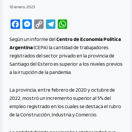
10 enero, 2023
Fa
M
C
Te
W
ce
es
o
le
h
Según un informe del
Centro de Economía Política
b
se
py
gr
at
Argentina
(CEPA) la cantidad de trabajadores
o
n
Li
a
s
registrados del sector privado en la provincia de
o
g
n
m
A
Santiago del Estero es superior a los niveles previos
k
er
k
p
a la irrupción de la pandemia.
p
La provincia, entre febrero de 2020 y octubre de
2022, mostró un incremento superior al 5% del
empleo registrado en los cuales se destaca el rubro
de la Construcción, Industria y Comercio.