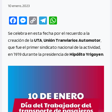
10 enero, 2023
Fa
M
C
Te
W
ce
es
o
le
h
Se celebra en esta fecha por el recuerdo a la
b
se
py
gr
at
creación de la
UTA
,
Unión Tranviarios Automotor
,
o
n
Li
a
s
que fue el primer sindicato nacional de la actividad,
o
g
n
m
A
en 1919 durante la presidencia de
Hipólito Yrigoyen
.
k
er
k
p
p