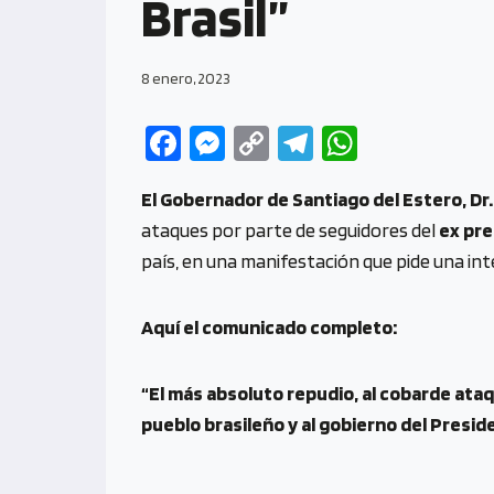
Brasil”
8 enero, 2023
Fa
M
C
Te
W
ce
es
o
le
h
El Gobernador de Santiago del Estero, Dr
b
se
py
gr
at
ataques por parte de seguidores del
ex pre
o
n
Li
a
s
país, en una manifestación que pide una int
o
g
n
m
A
k
er
k
p
Aquí el comunicado completo:
p
“El más absoluto repudio, al cobarde ataq
pueblo brasileño y al gobierno del Preside