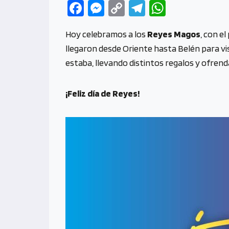
Fa
M
C
Te
W
ce
es
o
le
h
Hoy celebramos a los
Reyes Magos
, con e
b
se
py
gr
at
llegaron desde Oriente hasta Belén para visi
o
n
Li
a
s
estaba, llevando distintos regalos y ofrend
o
g
n
m
A
k
er
k
p
¡Feliz día de Reyes!
p