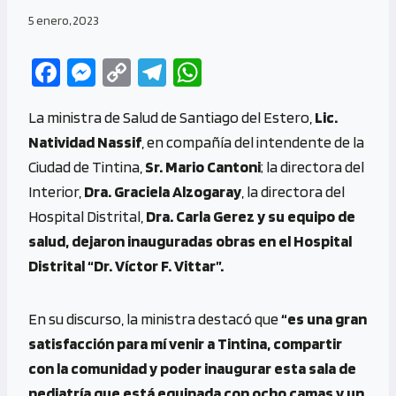
5 enero, 2023
Fa
M
C
Te
W
ce
es
o
le
h
La ministra de Salud de Santiago del Estero,
Lic.
b
se
py
gr
at
Natividad Nassif
, en compañía del intendente de la
o
n
Li
a
s
Ciudad de Tintina,
Sr. Mario Cantoni
; la directora del
o
g
n
m
A
Interior,
Dra. Graciela Alzogaray
, la directora del
k
er
k
p
Hospital Distrital,
Dra. Carla Gerez y su equipo de
p
salud, dejaron inauguradas obras en el Hospital
Distrital “Dr. Víctor F. Vittar”.
En su discurso, la ministra destacó que
“es una gran
satisfacción para mí venir a Tintina, compartir
con la comunidad y poder inaugurar esta sala de
pediatría que está equipada con ocho camas y un