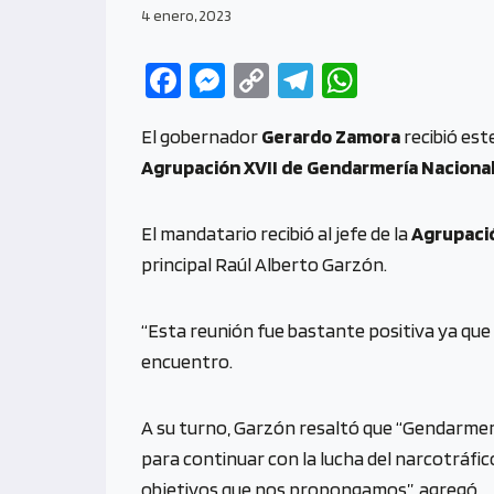
4 enero, 2023
Fa
M
C
Te
W
ce
es
o
le
h
El gobernador
Gerardo Zamora
recibió est
b
se
py
gr
at
Agrupación XVII de Gendarmería Naciona
o
n
Li
a
s
o
g
n
m
A
El mandatario recibió al jefe de la
Agrupació
k
er
k
p
principal Raúl Alberto Garzón.
p
“Esta reunión fue bastante positiva ya que 
encuentro.
A su turno, Garzón resaltó que “Gendarmer
para continuar con la lucha del narcotráfi
objetivos que nos propongamos”, agregó.