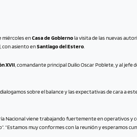
e miércoles en
Casa de Gobierno
la visita de las nuevas auto
l
, con asiento en
Santiago del Estero
.
n XVII
, comandante principal Duilio Oscar Poblete, y al jefe d
dialogamos sobre el balance y las expectativas de cara a este
ía Nacional viene trabajando fuertemente en operativos y c
co”. “Estamos muy conformes con la reunión y esperamos cump