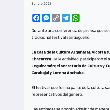
3 enero, 2023
Fa
M
C
Te
W
ce
es
o
le
h
Durante una conferencia de prensa que se re
b
se
py
gr
at
tradicional festival santiagueño.
o
n
Li
a
s
o
g
n
m
A
La Casa de la Cultura Argañaraz Alcorta
fu
k
er
k
p
Chacarera
. De la actividad, participaron el
s
p
Leguizamón; el secretario de Cultura y T
Carabajal y Lorena Anchaba.
El festival, que forma parte de la cultura sa
representativos del género.
Las entradas se podrán adquirir de manera