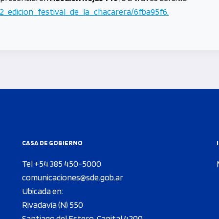
_edicion_festival_de_la_chacarera/6fba95f6.
CASA DE GOBIERNO
Tel +54 385 450-5000
comunicaciones@sde.gob.ar
Ubicada en:
Rivadavia (N) 550
Santiago del Estero, Capital 4200