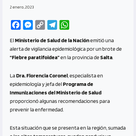
2 enero, 2023
Fa
M
C
Te
W
ce
es
o
le
h
El
Ministerio de Salud de la Nación
emitió una
b
se
py
gr
at
alerta de vigilancia epidemiológica por un brote de
o
n
Li
a
s
“Fiebre paratifoidea”
en la provincia de
Salta
.
o
g
n
m
A
k
er
k
p
La
Dra. Florencia Coronel
, especialista en
p
epidemiología y jefa del
Programa de
Inmunizaciones del Ministerio de Salud
proporcionó algunas recomendaciones para
prevenir la enfermedad.
Esta situación que se presenta en la región, sumada