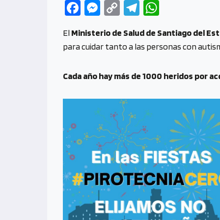
Fa
M
C
Te
W
ce
es
o
le
h
El
Ministerio de Salud de Santiago del Es
b
se
py
gr
at
para cuidar tanto a las personas con auti
o
n
Li
a
s
o
g
n
m
A
Cada año hay más de 1000 heridos por acci
k
er
k
p
p